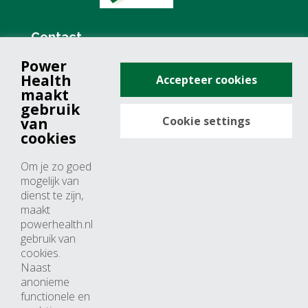
Contact
Power
+31 (0)76 571 19 68
Health
Accepteer cookies
info@powerhealth.nl
maakt
gebruik
Cookie settings
van
Adresse
cookies
Minervum 7355
Om je zo goed
4817 ZH breda
mogelijk van
dienst te zijn,
Nederland
maakt
powerhealth.nl
Horaires d’ouvertures
gebruik van
cookies.
Du lundi au jeudi: 09:00 – 17:00
Naast
anonieme
Vendredi: 09:00 – 15:00
functionele en