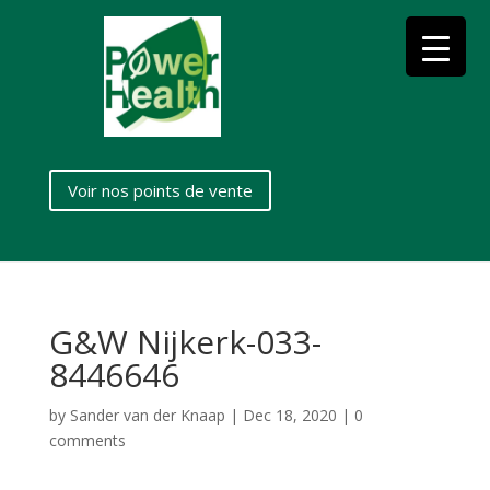
Voir nos points de vente
G&W Nijkerk-033-
8446646
by
Sander van der Knaap
|
Dec 18, 2020
|
0
comments