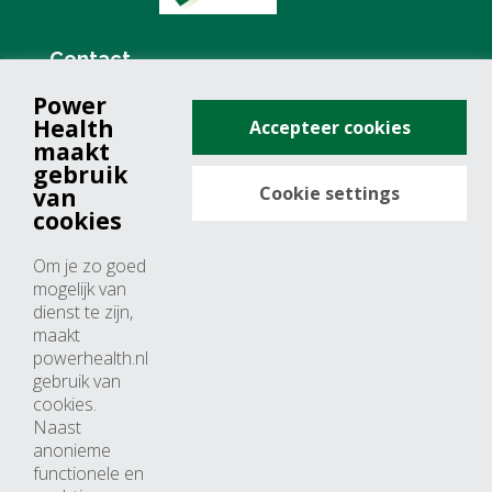
Contact
Power
+31 (0)76 571 19 68
Health
Accepteer cookies
info@powerhealth.nl
maakt
gebruik
Cookie settings
van
Adresse
cookies
Minervum 7355
Om je zo goed
4817 ZH breda
mogelijk van
dienst te zijn,
Nederland
maakt
powerhealth.nl
Horaires d’ouvertures
gebruik van
cookies.
Du lundi au jeudi: 09:00 – 17:00
Naast
anonieme
Vendredi: 09:00 – 15:00
functionele en