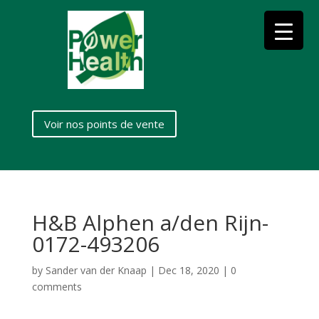
Voir nos points de vente
H&B Alphen a/den Rijn-
0172-493206
by
Sander van der Knaap
|
Dec 18, 2020
|
0
comments