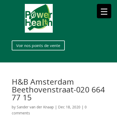
Voir nos points de vente
H&B Amsterdam
Beethovenstraat-020 664
77 15
by
Sander van der Knaap
|
Dec 18, 2020
|
0
comments