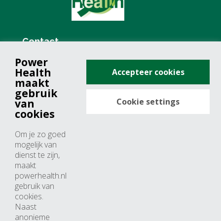
Contact
Power
+31 (0)76 571 19 68
Health
Accepteer cookies
info@powerhealth.nl
maakt
gebruik
Cookie settings
van
Adresse
cookies
Minervum 7355
Om je zo goed
4817 ZH breda
mogelijk van
dienst te zijn,
Nederland
maakt
powerhealth.nl
Horaires d’ouvertures
gebruik van
cookies.
Du lundi au jeudi: 09:00 – 17:00
Naast
anonieme
Vendredi: 09:00 – 15:00