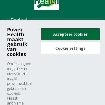
Contact
Power
+31 (0)76 571 19 68
Health
Accepteer cookies
info@powerhealth.nl
maakt
gebruik
Cookie settings
van
Adresse
cookies
Minervum 7355
Om je zo goed
4817 ZH breda
mogelijk van
dienst te zijn,
Nederland
maakt
powerhealth.nl
Horaires d’ouvertures
gebruik van
cookies.
Du lundi au jeudi: 09:00 – 17:00
Naast
anonieme
Vendredi: 09:00 – 15:00