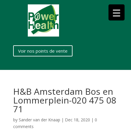
Voir nos points de vente
H&B Amsterdam Bos en
Lommerplein-020 475 08
71
by
Sander van der Knaap
|
Dec 18, 2020
|
0
comments