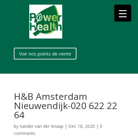
Voir nos points de vente
H&B Amsterdam
Nieuwendijk-020 622 22
64
by
Sander van der Knaap
|
Dec 18, 2020
|
0
comments