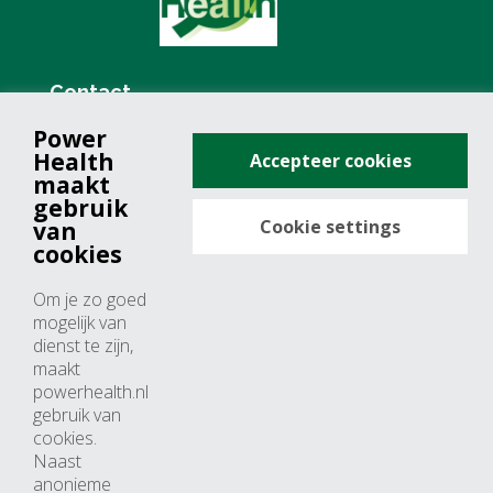
Contact
Power
+31 (0)76 571 19 68
Health
Accepteer cookies
info@powerhealth.nl
maakt
gebruik
Cookie settings
van
Adresse
cookies
Minervum 7355
Om je zo goed
4817 ZH breda
mogelijk van
dienst te zijn,
Nederland
maakt
powerhealth.nl
Horaires d’ouvertures
gebruik van
cookies.
Du lundi au jeudi: 09:00 – 17:00
Naast
anonieme
Vendredi: 09:00 – 15:00