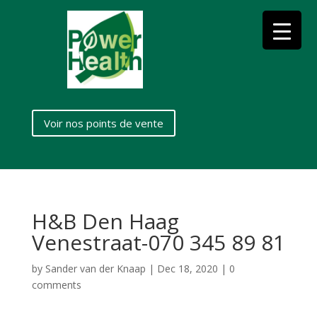
Voir nos points de vente
H&B Den Haag
Venestraat-070 345 89 81
by
Sander van der Knaap
|
Dec 18, 2020
|
0
comments