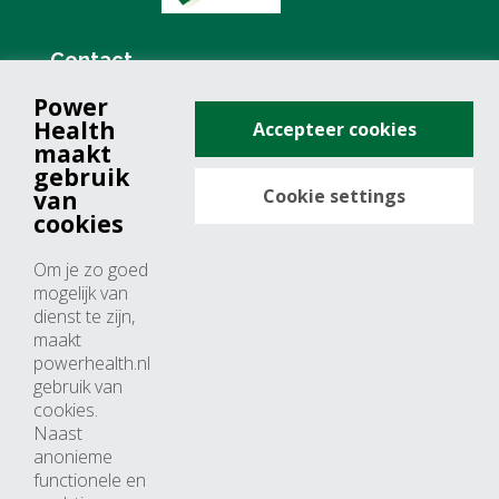
Contact
Power
+31 (0)76 571 19 68
Health
Accepteer cookies
info@powerhealth.nl
maakt
gebruik
Cookie settings
van
Adresse
cookies
Minervum 7355
Om je zo goed
4817 ZH breda
mogelijk van
dienst te zijn,
Nederland
maakt
powerhealth.nl
Horaires d’ouvertures
gebruik van
cookies.
Du lundi au jeudi: 09:00 – 17:00
Naast
anonieme
Vendredi: 09:00 – 15:00
functionele en