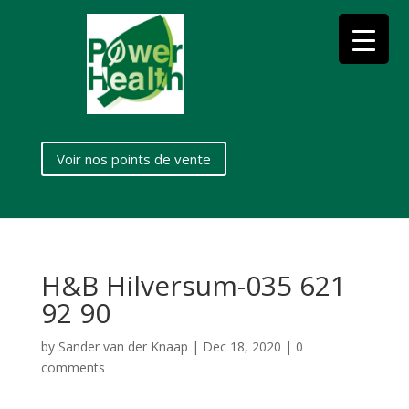
Voir nos points de vente
H&B Hilversum-035 621
92 90
by
Sander van der Knaap
|
Dec 18, 2020
|
0
comments