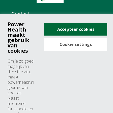
Contact
Power
+31 (0)76 571 19 68
Health
Accepteer cookies
info@powerhealth.nl
maakt
gebruik
Cookie settings
van
Adresse
cookies
Minervum 7355
Om je zo goed
4817 ZH breda
mogelijk van
dienst te zijn,
Nederland
maakt
powerhealth.nl
Horaires d’ouvertures
gebruik van
cookies.
Du lundi au jeudi: 09:00 – 17:00
Naast
anonieme
Vendredi: 09:00 – 15:00
functionele en