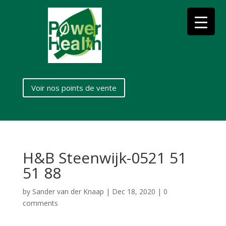
Voir nos points de vente
H&B Steenwijk-0521 51
51 88
by
Sander van der Knaap
|
Dec 18, 2020
|
0
comments