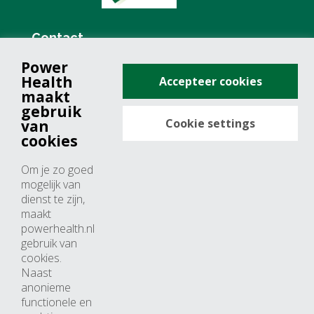
Contact
Power
+31 (0)76 571 19 68
Health
Accepteer cookies
info@powerhealth.nl
maakt
gebruik
Cookie settings
van
Adresse
cookies
Minervum 7355
Om je zo goed
4817 ZH breda
mogelijk van
dienst te zijn,
Nederland
maakt
powerhealth.nl
Horaires d’ouvertures
gebruik van
cookies.
Du lundi au jeudi: 09:00 – 17:00
Naast
anonieme
Vendredi: 09:00 – 15:00
functionele en