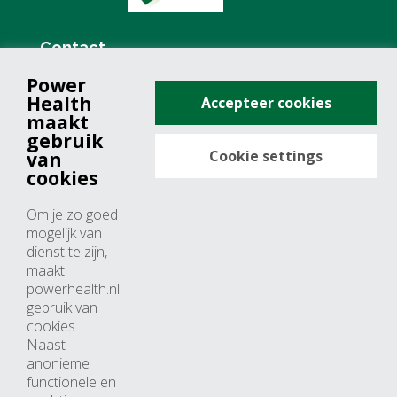
Contact
Power
+31 (0)76 571 19 68
Health
Accepteer cookies
info@powerhealth.nl
maakt
gebruik
Cookie settings
van
Adresse
cookies
Minervum 7355
Om je zo goed
4817 ZH breda
mogelijk van
dienst te zijn,
Nederland
maakt
powerhealth.nl
Horaires d’ouvertures
gebruik van
cookies.
Du lundi au jeudi: 09:00 – 17:00
Naast
anonieme
Vendredi: 09:00 – 15:00
functionele en