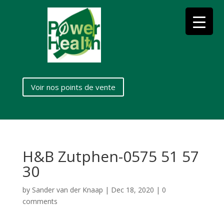
Voir nos points de vente
H&B Zutphen-0575 51 57
30
by
Sander van der Knaap
|
Dec 18, 2020
|
0
comments