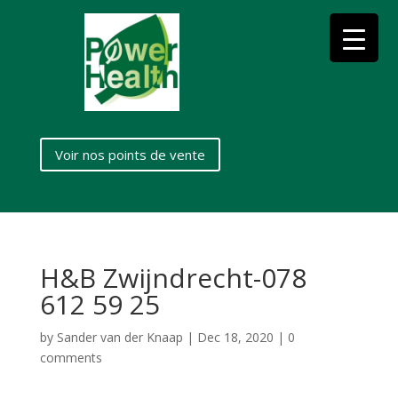
Voir nos points de vente
H&B Zwijndrecht-078
612 59 25
by
Sander van der Knaap
|
Dec 18, 2020
|
0
comments