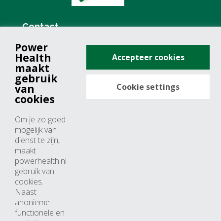
Contact
Power
+31 (0)76 571 19 68
Health
Accepteer cookies
info@powerhealth.nl
maakt
gebruik
Cookie settings
van
Adresse
cookies
Minervum 7355
Om je zo goed
4817 ZH breda
mogelijk van
dienst te zijn,
Nederland
maakt
powerhealth.nl
Horaires d’ouvertures
gebruik van
cookies.
Du lundi au jeudi: 09:00 – 17:00
Naast
anonieme
Vendredi: 09:00 – 15:00
functionele en