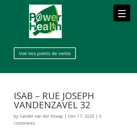
Voir nos points de vente
ISAB – RUE JOSEPH
VANDENZAVEL 32
by
Sander van der Knaap
|
Dec 17, 2020
|
0
comments