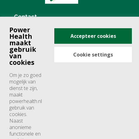
Contact
Power
+31 (0)76 571 19 68
Health
Accepteer cookies
info@powerhealth.nl
maakt
gebruik
Cookie settings
van
Adresse
cookies
Minervum 7355
Om je zo goed
4817 ZH breda
mogelijk van
dienst te zijn,
Nederland
maakt
powerhealth.nl
Horaires d’ouvertures
gebruik van
cookies.
Du lundi au jeudi: 09:00 – 17:00
Naast
anonieme
Vendredi: 09:00 – 15:00
functionele en