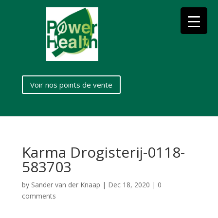
Voir nos points de vente
Karma Drogisterij-0118-
583703
by
Sander van der Knaap
|
Dec 18, 2020
|
0
comments