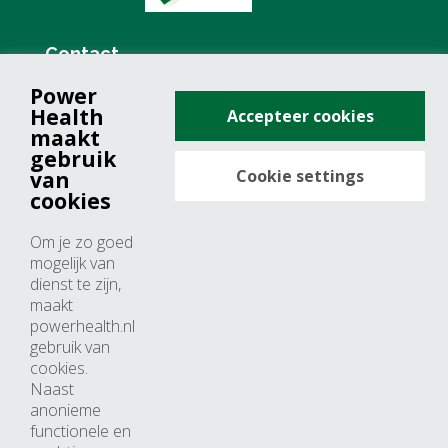
Contact
Power
+31 (0)76 571 19 68
Health
Accepteer cookies
info@powerhealth.nl
maakt
gebruik
Cookie settings
van
Adresse
cookies
Minervum 7355
Om je zo goed
4817 ZH breda
mogelijk van
dienst te zijn,
Nederland
maakt
powerhealth.nl
Horaires d’ouvertures
gebruik van
cookies.
Du lundi au jeudi: 09:00 – 17:00
Naast
anonieme
Vendredi: 09:00 – 15:00
functionele en