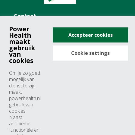
Contact
Power
+31 (0)76 571 19 68
Health
Accepteer cookies
info@powerhealth.nl
maakt
gebruik
Cookie settings
van
Adresse
cookies
Minervum 7355
Om je zo goed
4817 ZH breda
mogelijk van
dienst te zijn,
Nederland
maakt
powerhealth.nl
Horaires d’ouvertures
gebruik van
cookies.
Du lundi au jeudi: 09:00 – 17:00
Naast
anonieme
Vendredi: 09:00 – 15:00
functionele en