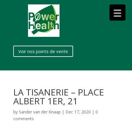
Voir nos points de vente
LA TISANERIE – PLACE
ALBERT 1ER, 21
by
Sander van der Knaap
|
Dec 17, 2020
|
0
comments