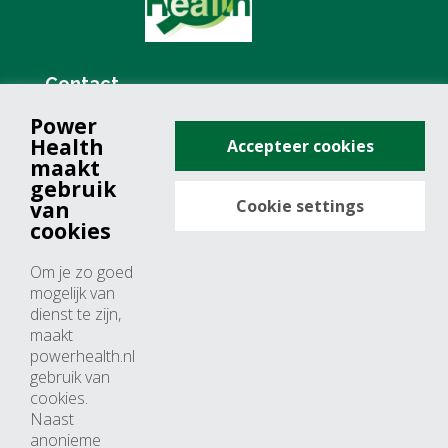
Contact
Power
+31 (0)76 571 19 68
Health
Accepteer cookies
info@powerhealth.nl
maakt
gebruik
Cookie settings
van
Adresse
cookies
Minervum 7355
Om je zo goed
4817 ZH breda
mogelijk van
dienst te zijn,
Nederland
maakt
powerhealth.nl
Horaires d’ouvertures
gebruik van
cookies.
Du lundi au jeudi: 09:00 – 17:00
Naast
anonieme
Vendredi: 09:00 – 15:00