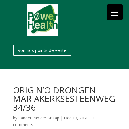
Voir nos points de vente
ORIGIN’O DRONGEN –
MARIAKERKSESTEENWEG
34/36
by
Sander van der Knaap
|
Dec 17, 2020
|
0
comments