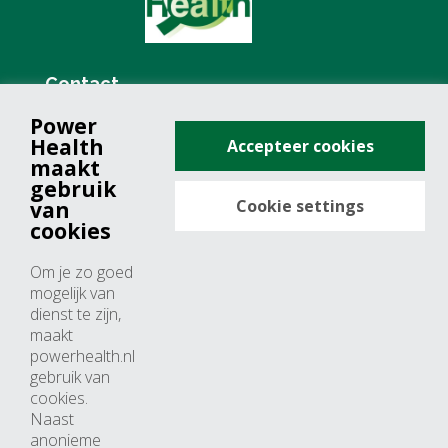
Contact
Power
+31 (0)76 571 19 68
Health
Accepteer cookies
info@powerhealth.nl
maakt
gebruik
Cookie settings
van
Adresse
cookies
Minervum 7355
Om je zo goed
4817 ZH breda
mogelijk van
dienst te zijn,
Nederland
maakt
powerhealth.nl
Horaires d’ouvertures
gebruik van
cookies.
Du lundi au jeudi: 09:00 – 17:00
Naast
anonieme
Vendredi: 09:00 – 15:00