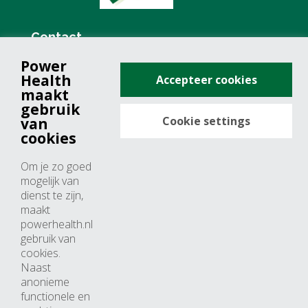
Contact
Power
+31 (0)76 571 19 68
Health
Accepteer cookies
info@powerhealth.nl
maakt
gebruik
Cookie settings
van
Adresse
cookies
Minervum 7355
Om je zo goed
4817 ZH breda
mogelijk van
dienst te zijn,
Nederland
maakt
powerhealth.nl
Horaires d’ouvertures
gebruik van
cookies.
Du lundi au jeudi: 09:00 – 17:00
Naast
anonieme
Vendredi: 09:00 – 15:00
functionele en