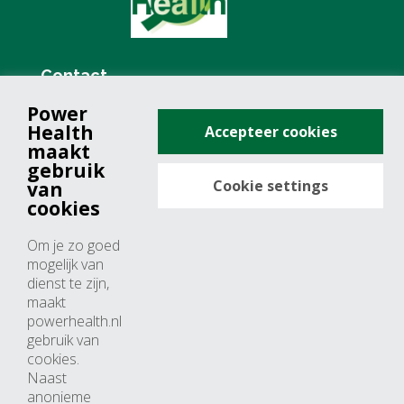
Contact
Power
+31 (0)76 571 19 68
Health
Accepteer cookies
info@powerhealth.nl
maakt
gebruik
Cookie settings
van
Adresse
cookies
Minervum 7355
Om je zo goed
4817 ZH breda
mogelijk van
dienst te zijn,
Nederland
maakt
powerhealth.nl
Horaires d’ouvertures
gebruik van
cookies.
Du lundi au jeudi: 09:00 – 17:00
Naast
anonieme
Vendredi: 09:00 – 15:00