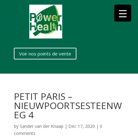
Voir nos points de vente
PETIT PARIS –
NIEUWPOORTSESTEENW
EG 4
by
Sander van der Knaap
|
Dec 17, 2020
|
0
comments