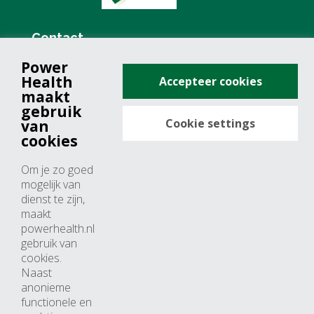
Contact
Power
+31 (0)76 571 19 68
Health
Accepteer cookies
info@powerhealth.nl
maakt
gebruik
Cookie settings
van
Adresse
cookies
Minervum 7355
Om je zo goed
4817 ZH breda
mogelijk van
dienst te zijn,
Nederland
maakt
powerhealth.nl
Horaires d’ouvertures
gebruik van
cookies.
Du lundi au jeudi: 09:00 – 17:00
Naast
anonieme
Vendredi: 09:00 – 15:00
functionele en