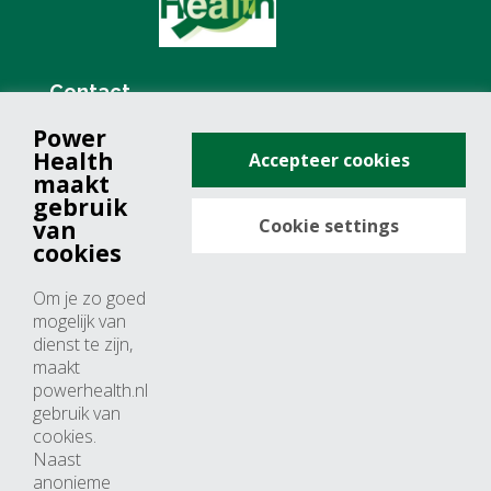
Contact
Power
+31 (0)76 571 19 68
Health
Accepteer cookies
info@powerhealth.nl
maakt
gebruik
Cookie settings
van
Adresse
cookies
Minervum 7355
Om je zo goed
4817 ZH breda
mogelijk van
dienst te zijn,
Nederland
maakt
powerhealth.nl
Horaires d’ouvertures
gebruik van
cookies.
Du lundi au jeudi: 09:00 – 17:00
Naast
anonieme
Vendredi: 09:00 – 15:00