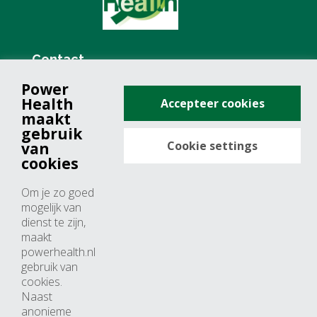
Contact
Power
+31 (0)76 571 19 68
Health
Accepteer cookies
info@powerhealth.nl
maakt
gebruik
Cookie settings
van
Adresse
cookies
Minervum 7355
Om je zo goed
4817 ZH breda
mogelijk van
dienst te zijn,
Nederland
maakt
powerhealth.nl
Horaires d’ouvertures
gebruik van
cookies.
Du lundi au jeudi: 09:00 – 17:00
Naast
anonieme
Vendredi: 09:00 – 15:00