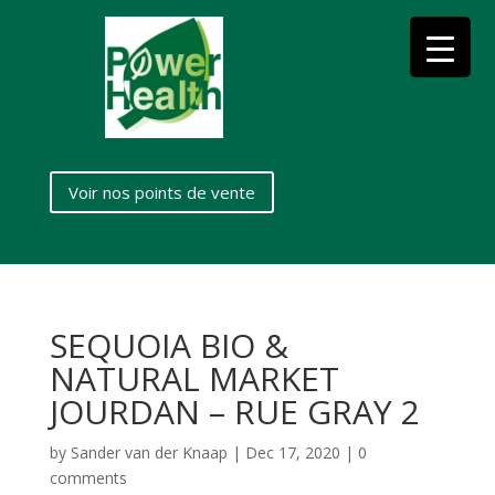
Voir nos points de vente
SEQUOIA BIO &
NATURAL MARKET
JOURDAN – RUE GRAY 2
by
Sander van der Knaap
|
Dec 17, 2020
|
0
comments