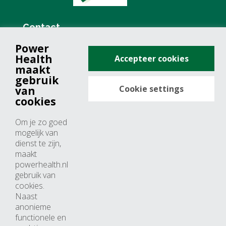
Contact
Power
+31 (0)76 571 19 68
Health
Accepteer cookies
info@powerhealth.nl
maakt
gebruik
Cookie settings
van
Adresse
cookies
Minervum 7355
Om je zo goed
4817 ZH breda
mogelijk van
dienst te zijn,
Nederland
maakt
powerhealth.nl
Horaires d’ouvertures
gebruik van
cookies.
Du lundi au jeudi: 09:00 – 17:00
Naast
anonieme
Vendredi: 09:00 – 15:00
functionele en