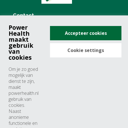
Contact
Power
+31 (0)76 571 19 68
Health
Accepteer cookies
info@powerhealth.nl
maakt
gebruik
Cookie settings
van
Adresse
cookies
Minervum 7355
Om je zo goed
4817 ZH breda
mogelijk van
dienst te zijn,
Nederland
maakt
powerhealth.nl
Horaires d’ouvertures
gebruik van
cookies.
Du lundi au jeudi: 09:00 – 17:00
Naast
anonieme
Vendredi: 09:00 – 15:00
functionele en