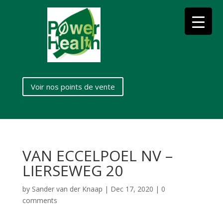
Voir nos points de vente
VAN ECCELPOEL NV –
LIERSEWEG 20
by
Sander van der Knaap
|
Dec 17, 2020
|
0
comments