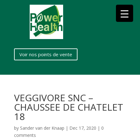
Voir nos points de vente
VEGGIVORE SNC –
CHAUSSEE DE CHATELET
18
by
Sander van der Knaap
|
Dec 17, 2020
|
0
comments