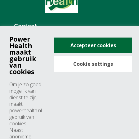
Contact
Power
+31 (0)76 571 19 68
Health
Accepteer cookies
info@powerhealth.nl
maakt
gebruik
Cookie settings
van
Adresse
cookies
Minervum 7355
Om je zo goed
4817 ZH breda
mogelijk van
dienst te zijn,
Nederland
maakt
powerhealth.nl
Horaires d’ouvertures
gebruik van
cookies.
Du lundi au jeudi: 09:00 – 17:00
Naast
anonieme
Vendredi: 09:00 – 15:00