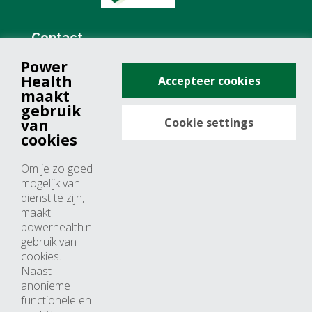
Contact
Power
+31 (0)76 571 19 68
Health
Accepteer cookies
info@powerhealth.nl
maakt
gebruik
Cookie settings
van
Adresse
cookies
Minervum 7355
Om je zo goed
4817 ZH breda
mogelijk van
dienst te zijn,
Nederland
maakt
powerhealth.nl
Horaires d’ouvertures
gebruik van
cookies.
Du lundi au jeudi: 09:00 – 17:00
Naast
anonieme
Vendredi: 09:00 – 15:00
functionele en